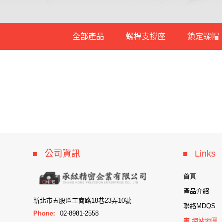
全部產品
螺桿支撐座
鎖定螺帽
支撐端支撐座
固定端支撐座
大型重負荷支
重負荷支撐座
公司資訊
Links
首頁
產品介紹
新北市五股區工商路18巷23弄10號
聯絡MDQS
Phone:
02-8981-2558
網站地圖