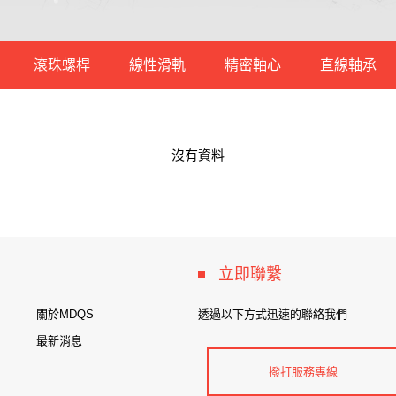
滾珠螺桿
線性滑軌
精密軸心
直線軸承
一般型
微型滾珠螺桿
低組裝線性滑軌
軸承鋼
沒有資料
重負荷型
標準滾珠螺桿
高組裝線性滑軌
中碳鋼
撐座
微型不生鏽線性滑軌
不銹鋼軸心
立即聯繫
關於MDQS
透過以下方式迅速的聯絡我們
最新消息
撥打服務專線