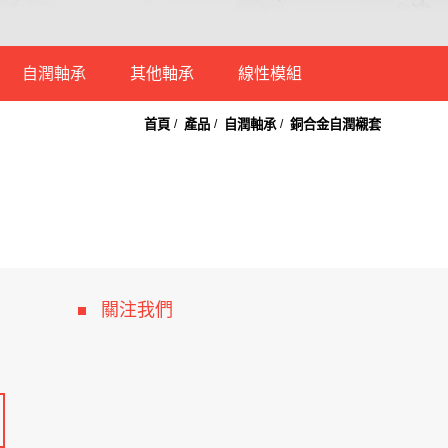
自潤軸承
其他軸承
線性模組
首頁
產品
自潤軸承
銅合金自潤襯套
直線軸承
乾式自潤軸承
凸輪軸承
密閉式線性模組
電鍍法蘭型直線軸承
銅合金自潤襯套
端桿軸承
開放式線性模組
電鍍法蘭型直線軸
鋼球襯套
萬向軸承
承-加長型
自潤式直線軸承
平面軸承
關注我們
鋁殼滑塊直線軸承
不鏽鋼軸承
鋁製軸心固定座
滾珠軸承