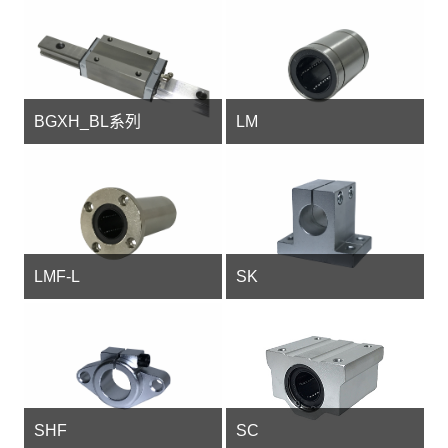
BGXH_BL系列
LM
LMF-L
SK
SHF
SC