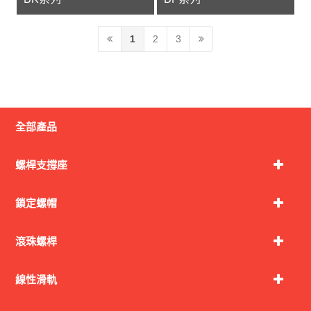
1
2
3
全部產品
螺桿支撐座
鎖定螺帽
滾珠螺桿
線性滑軌