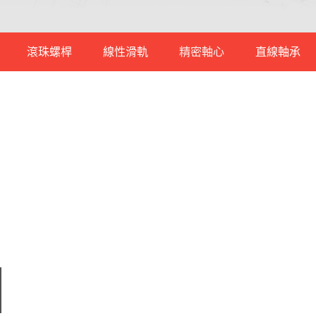
滾珠螺桿
線性滑軌
精密軸心
直線軸承
一般型
微型滾珠螺桿
低組裝線性滑軌
軸承鋼
重負荷型
標準滾珠螺桿
高組裝線性滑軌
中碳鋼
撐座
微型不生鏽線性滑軌
不銹鋼軸心