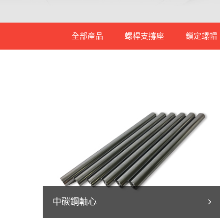
全部產品
螺桿支撐座
鎖定螺帽
支撐端支撐座
固定端支撐座
大型重負荷支
重負荷支撐座
中碳鋼軸心