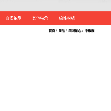
自潤軸承
其他軸承
線性模組
首頁
產品
精密軸心
中碳鋼
直線軸承
乾式自潤軸承
凸輪軸承
密閉式線性模組
電鍍法蘭型直線軸承
銅合金自潤襯套
端桿軸承
開放式線性模組
電鍍法蘭型直線軸
鋼球襯套
萬向軸承
承-加長型
自潤式直線軸承
平面軸承
鋁殼滑塊直線軸承
不鏽鋼軸承
鋁製軸心固定座
滾珠軸承