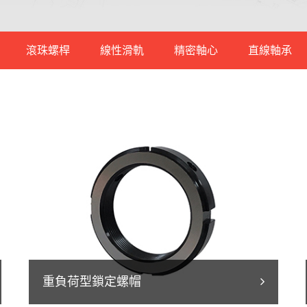
滾珠螺桿
線性滑軌
精密軸心
直線軸承
一般型
微型滾珠螺桿
低組裝線性滑軌
軸承鋼
重負荷型
標準滾珠螺桿
高組裝線性滑軌
中碳鋼
撐座
微型不生鏽線性滑軌
不銹鋼軸心
重負荷型鎖定螺帽