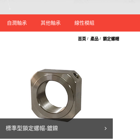
自潤軸承
其他軸承
線性模組
首頁
產品
鎖定螺帽
直線軸承
乾式自潤軸承
凸輪軸承
密閉式線性模組
電鍍法蘭型直線軸承
銅合金自潤襯套
端桿軸承
開放式線性模組
電鍍法蘭型直線軸
鋼球襯套
萬向軸承
承-加長型
自潤式直線軸承
平面軸承
鋁殼滑塊直線軸承
不鏽鋼軸承
鋁製軸心固定座
滾珠軸承
標準型鎖定螺帽-鍍鎳